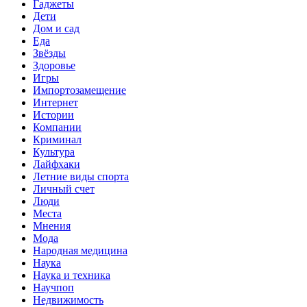
Гаджеты
Дети
Дом и сад
Еда
Звёзды
Здоровье
Игры
Импортозамещение
Интернет
Истории
Компании
Криминал
Культура
Лайфхаки
Летние виды спорта
Личный счет
Люди
Места
Мнения
Мода
Народная медицина
Наука
Наука и техника
Научпоп
Недвижимость