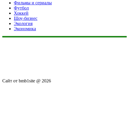
Фильмы и сериалы
Футбол
Хоккей
Шоу-бизнес
Экология
Экономика
Данный сайт не является коммерческим проектом. На этом
сайте ни чего не продают, ни чего не покупают, ни какие
услуги не оказываются. Сайт представляет собой ленту
новостей RSS канала news.rambler.ru, kommersant.ru,
newsru.com. Материалы публикуются без искажения,
ответственность за достоверность публикуемых новостей
Администрация сайта не несёт.
Сайт от bmb1site @ 2026