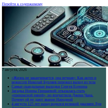
Перейти к содержимому
7 августа, 2026
«Жизнь не заканчивается, она вечная»: Как актер и
режиссер Николай Бурляев пережил выход из тела
Самые скандальные выходки Сергея Есенина
Загадка Нонны Гришаевой: отказалась стать
«прекрасной няней», но впечатлила Джеки Чана.
Почему ей не дают звание Народной
4 августа 125 лет назад родился великий джазмен Луи