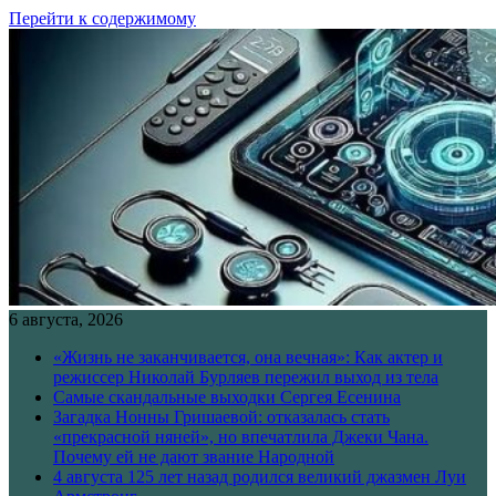
Перейти к содержимому
6 августа, 2026
«Жизнь не заканчивается, она вечная»: Как актер и
режиссер Николай Бурляев пережил выход из тела
Самые скандальные выходки Сергея Есенина
Загадка Нонны Гришаевой: отказалась стать
«прекрасной няней», но впечатлила Джеки Чана.
Почему ей не дают звание Народной
4 августа 125 лет назад родился великий джазмен Луи