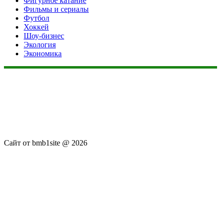
Фигурное катание
Фильмы и сериалы
Футбол
Хоккей
Шоу-бизнес
Экология
Экономика
Данный сайт не является коммерческим проектом. На этом
сайте ни чего не продают, ни чего не покупают, ни какие
услуги не оказываются. Сайт представляет собой ленту
новостей RSS канала news.rambler.ru, kommersant.ru,
newsru.com. Материалы публикуются без искажения,
ответственность за достоверность публикуемых новостей
Администрация сайта не несёт.
Сайт от bmb1site @ 2026