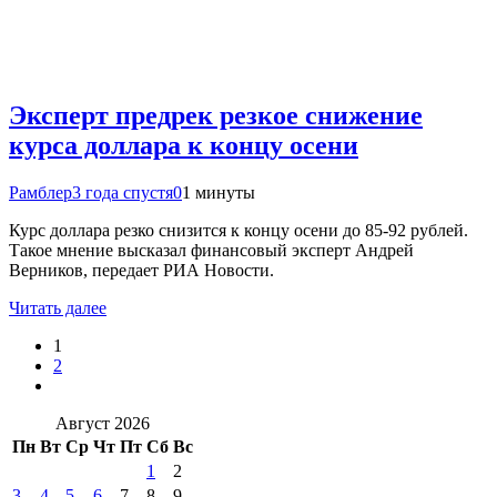
Эксперт предрек резкое снижение
курса доллара к концу осени
Рамблер
3 года спустя
0
1 минуты
Курс доллара резко снизится к концу осени до 85-92 рублей.
Такое мнение высказал финансовый эксперт Андрей
Верников, передает РИА Новости.
Читать далее
1
2
Август 2026
Пн
Вт
Ср
Чт
Пт
Сб
Вс
1
2
3
4
5
6
7
8
9