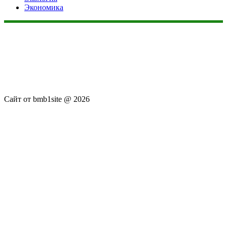
Экономика
Данный сайт не является коммерческим проектом. На этом
сайте ни чего не продают, ни чего не покупают, ни какие
услуги не оказываются. Сайт представляет собой ленту
новостей RSS канала news.rambler.ru, kommersant.ru,
newsru.com. Материалы публикуются без искажения,
ответственность за достоверность публикуемых новостей
Администрация сайта не несёт.
Сайт от bmb1site @ 2026