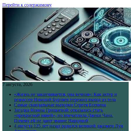
Перейти к содержимому
7 августа, 2026
«Жизнь не заканчивается, она вечная»: Как актер и
режиссер Николай Бурляев пережил выход из тела
Самые скандальные выходки Сергея Есенина
Загадка Нонны Гришаевой: отказалась стать
«прекрасной няней», но впечатлила Джеки Чана.
Почему ей не дают звание Народной
4 августа 125 лет назад родился великий джазмен Луи