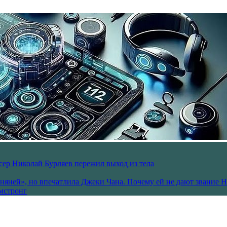
ссер Николай Бурляев пережил выход из тела
 няней», но впечатлила Джеки Чана. Почему ей не дают звание 
рмстронг