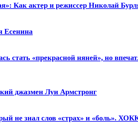
ая»: Как актер и режиссер Николай Бурл
я Есенина
сь стать «прекрасной няней», но впеча
ликий джазмен Луи Армстронг
рый не знал слов «страх» и «боль». ХО