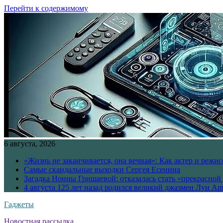
Перейти к содержимому
6 августа, 2026
«Жизнь не заканчивается, она вечная»: Как актер и режи
Самые скандальные выходки Сергея Есенина
Загадка Нонны Гришаевой: отказалась стать «прекрасной
4 августа 125 лет назад родился великий джазмен Луи А
Гаджеты
Новостная рассылка