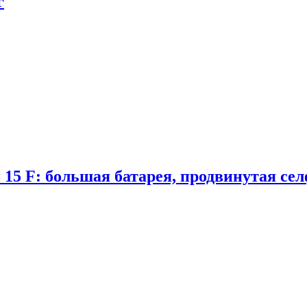
г
 15 F: большая батарея, продвинутая се