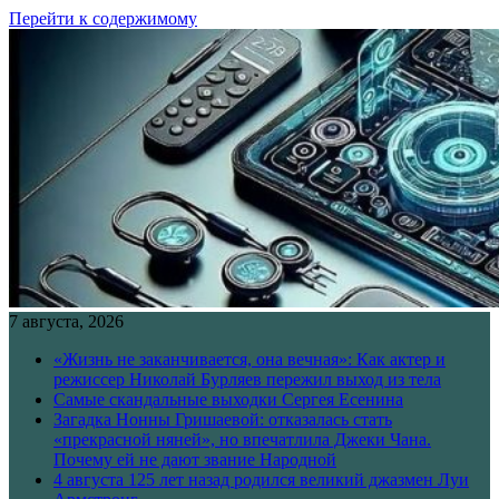
Перейти к содержимому
7 августа, 2026
«Жизнь не заканчивается, она вечная»: Как актер и
режиссер Николай Бурляев пережил выход из тела
Самые скандальные выходки Сергея Есенина
Загадка Нонны Гришаевой: отказалась стать
«прекрасной няней», но впечатлила Джеки Чана.
Почему ей не дают звание Народной
4 августа 125 лет назад родился великий джазмен Луи