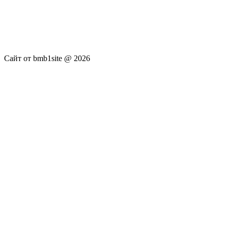
услуги не оказываются. Сайт представляет собой ленту
новостей RSS канала news.rambler.ru, kommersant.ru,
newsru.com. Материалы публикуются без искажения,
ответственность за достоверность публикуемых новостей
Администрация сайта не несёт.
Сайт от bmb1site @ 2026