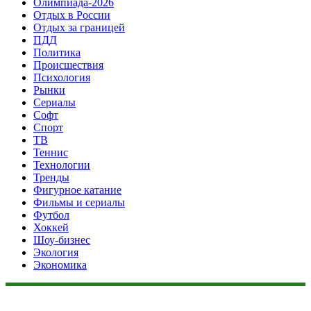
Олимпиада-2026
Отдых в России
Отдых за границей
ПДД
Политика
Происшествия
Психология
Рынки
Сериалы
Софт
Спорт
ТВ
Теннис
Технологии
Тренды
Фигурное катание
Фильмы и сериалы
Футбол
Хоккей
Шоу-бизнес
Экология
Экономика
Данный сайт не является коммерческим проектом. На этом
сайте ни чего не продают, ни чего не покупают, ни какие