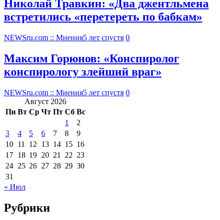
Николай Травкин: «Два джентльмена
встретились «перетереть по бабкам»
NEWSru.com :: Мнения
5 лет спустя
0
Максим Горюнов: «Конспиролог
конспирологу злейший враг»
NEWSru.com :: Мнения
5 лет спустя
0
Август 2026
Пн
Вт
Ср
Чт
Пт
Сб
Вс
1
2
3
4
5
6
7
8
9
10
11
12
13
14
15
16
17
18
19
20
21
22
23
24
25
26
27
28
29
30
31
« Июл
Рубрики