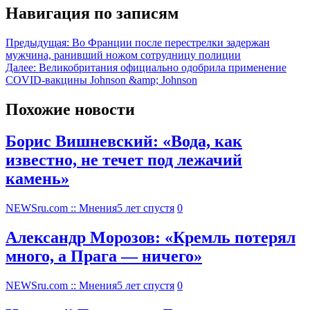
Навигация по записям
Предыдущая:
Во Франции после перестрелки задержан
мужчина, ранивший ножом сотрудницу полиции
Далее:
Великобритания официально одобрила применение
COVID-вакцины Johnson &amp; Johnson
Похожие новости
Борис Вишневский: «Вода, как
известно, не течет под лежачий
камень»
NEWSru.com :: Мнения
5 лет спустя
0
Александр Морозов: «Кремль потерял
много, а Прага — ничего»
NEWSru.com :: Мнения
5 лет спустя
0