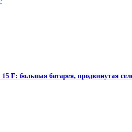
г
 15 F: большая батарея, продвинутая се