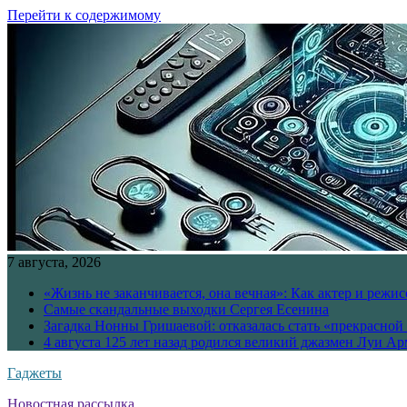
Перейти к содержимому
7 августа, 2026
«Жизнь не заканчивается, она вечная»: Как актер и режи
Самые скандальные выходки Сергея Есенина
Загадка Нонны Гришаевой: отказалась стать «прекрасной
4 августа 125 лет назад родился великий джазмен Луи А
Гаджеты
Новостная рассылка