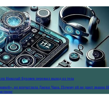
ссер Николай Бурляев пережил выход из тела
 няней», но впечатлила Джеки Чана. Почему ей не дают звание 
рмстронг