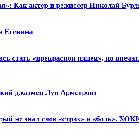
ая»: Как актер и режиссер Николай Бурл
я Есенина
сь стать «прекрасной няней», но впеча
ликий джазмен Луи Армстронг
рый не знал слов «страх» и «боль». ХО