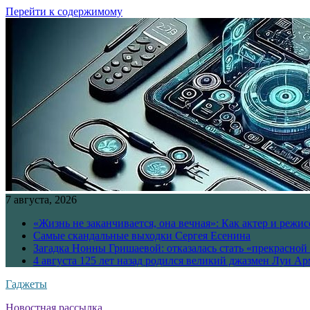
Перейти к содержимому
7 августа, 2026
«Жизнь не заканчивается, она вечная»: Как актер и режи
Самые скандальные выходки Сергея Есенина
Загадка Нонны Гришаевой: отказалась стать «прекрасной
4 августа 125 лет назад родился великий джазмен Луи А
Гаджеты
Новостная рассылка