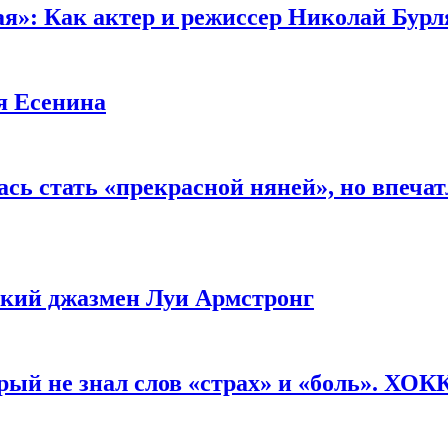
ая»: Как актер и режиссер Николай Бурл
я Есенина
сь стать «прекрасной няней», но впеча
ликий джазмен Луи Армстронг
рый не знал слов «страх» и «боль». ХО