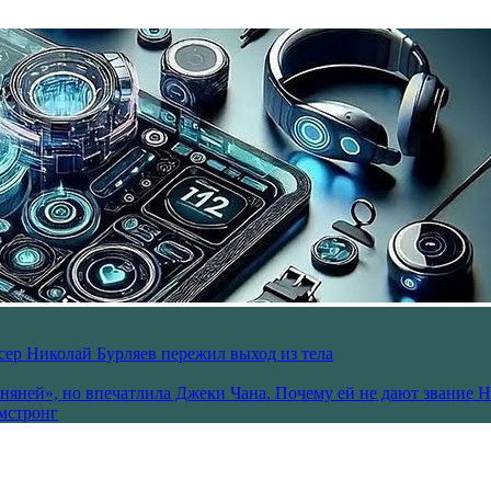
ссер Николай Бурляев пережил выход из тела
 няней», но впечатлила Джеки Чана. Почему ей не дают звание 
рмстронг