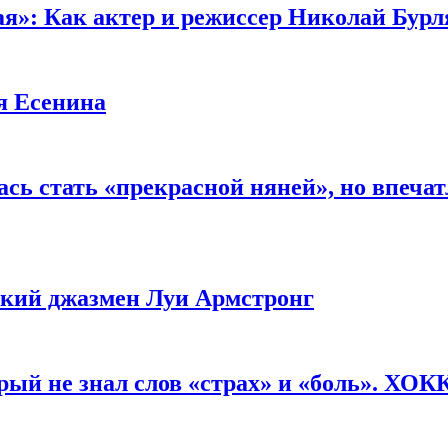
ая»: Как актер и режиссер Николай Бурл
я Есенина
сь стать «прекрасной няней», но впеча
ликий джазмен Луи Армстронг
рый не знал слов «страх» и «боль». ХО