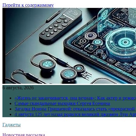
Перейти к содержимому
6 августа, 2026
«Жизнь не заканчивается, она вечная»: Как актер и режи
Самые скандальные выходки Сергея Есенина
Загадка Нонны Гришаевой: отказалась стать «прекрасной
4 августа 125 лет назад родился великий джазмен Луи А
Гаджеты
Новостная рассылка