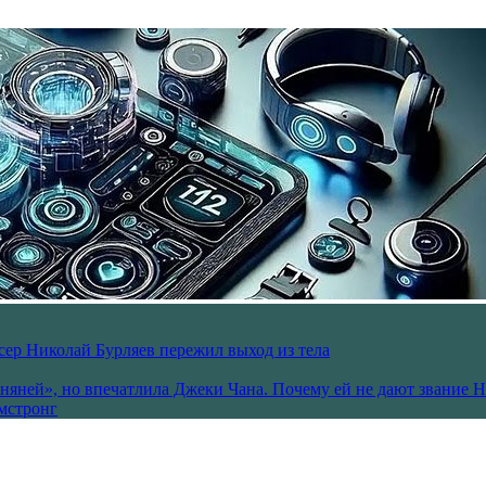
ссер Николай Бурляев пережил выход из тела
 няней», но впечатлила Джеки Чана. Почему ей не дают звание 
рмстронг