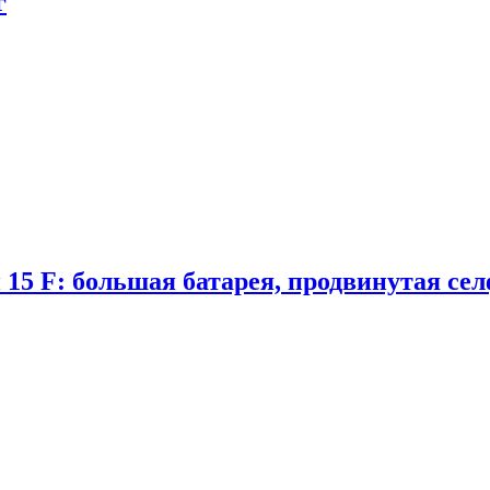
г
 15 F: большая батарея, продвинутая се