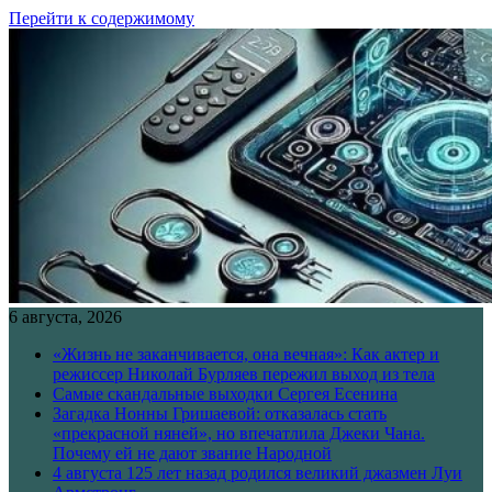
Перейти к содержимому
6 августа, 2026
«Жизнь не заканчивается, она вечная»: Как актер и
режиссер Николай Бурляев пережил выход из тела
Самые скандальные выходки Сергея Есенина
Загадка Нонны Гришаевой: отказалась стать
«прекрасной няней», но впечатлила Джеки Чана.
Почему ей не дают звание Народной
4 августа 125 лет назад родился великий джазмен Луи