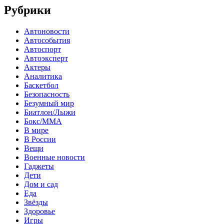
Рубрики
Автоновости
Автособытия
Автоспорт
Автоэксперт
Актеры
Аналитика
Баскетбол
Безопасность
Безумный мир
Биатлон/Лыжи
Бокс/MMA
В мире
В России
Вещи
Военные новости
Гаджеты
Дети
Дом и сад
Еда
Звёзды
Здоровье
Игры