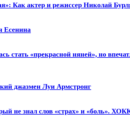
ая»: Как актер и режиссер Николай Бурл
я Есенина
сь стать «прекрасной няней», но впеча
ликий джазмен Луи Армстронг
рый не знал слов «страх» и «боль». ХО