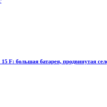
г
 15 F: большая батарея, продвинутая се