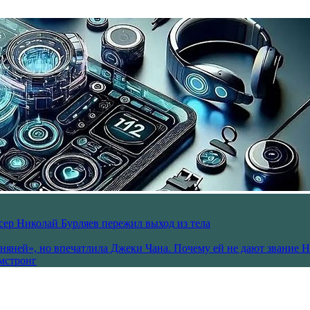
ссер Николай Бурляев пережил выход из тела
 няней», но впечатлила Джеки Чана. Почему ей не дают звание 
рмстронг