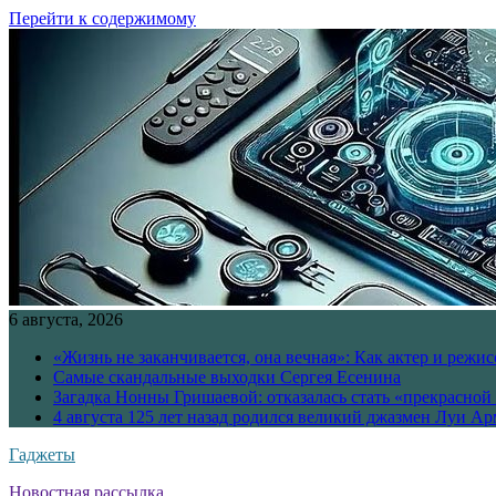
Перейти к содержимому
6 августа, 2026
«Жизнь не заканчивается, она вечная»: Как актер и режи
Самые скандальные выходки Сергея Есенина
Загадка Нонны Гришаевой: отказалась стать «прекрасной
4 августа 125 лет назад родился великий джазмен Луи А
Гаджеты
Новостная рассылка