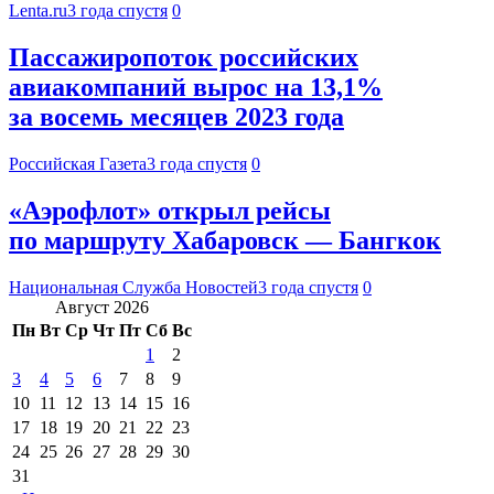
Lenta.ru
3 года спустя
0
Пассажиропоток российских
авиакомпаний вырос на 13,1%
за восемь месяцев 2023 года
Российская Газета
3 года спустя
0
«Аэрофлот» открыл рейсы
по маршруту Хабаровск — Бангкок
Национальная Служба Новостей
3 года спустя
0
Август 2026
Пн
Вт
Ср
Чт
Пт
Сб
Вс
1
2
3
4
5
6
7
8
9
10
11
12
13
14
15
16
17
18
19
20
21
22
23
24
25
26
27
28
29
30
31