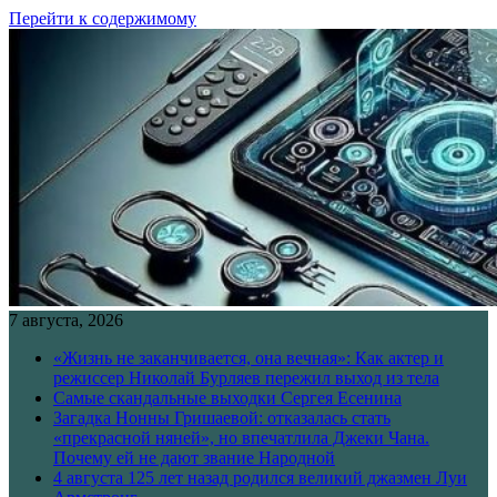
Перейти к содержимому
7 августа, 2026
«Жизнь не заканчивается, она вечная»: Как актер и
режиссер Николай Бурляев пережил выход из тела
Самые скандальные выходки Сергея Есенина
Загадка Нонны Гришаевой: отказалась стать
«прекрасной няней», но впечатлила Джеки Чана.
Почему ей не дают звание Народной
4 августа 125 лет назад родился великий джазмен Луи