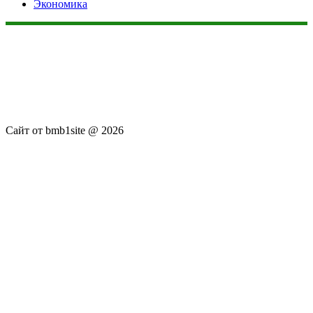
Экономика
Данный сайт не является коммерческим проектом. На этом
сайте ни чего не продают, ни чего не покупают, ни какие
услуги не оказываются. Сайт представляет собой ленту
новостей RSS канала news.rambler.ru, kommersant.ru,
newsru.com. Материалы публикуются без искажения,
ответственность за достоверность публикуемых новостей
Администрация сайта не несёт.
Сайт от bmb1site @ 2026