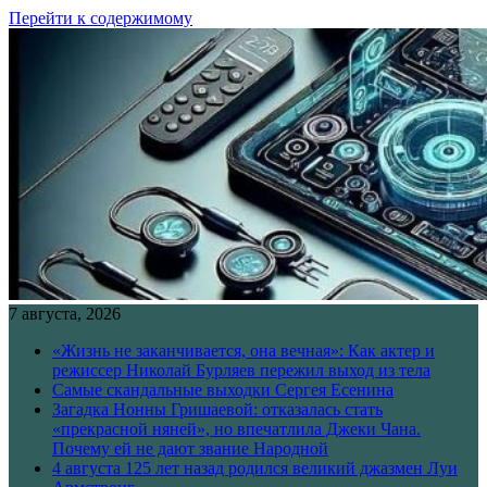
Перейти к содержимому
7 августа, 2026
«Жизнь не заканчивается, она вечная»: Как актер и
режиссер Николай Бурляев пережил выход из тела
Самые скандальные выходки Сергея Есенина
Загадка Нонны Гришаевой: отказалась стать
«прекрасной няней», но впечатлила Джеки Чана.
Почему ей не дают звание Народной
4 августа 125 лет назад родился великий джазмен Луи