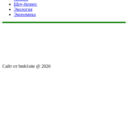
Шоу-бизнес
Экология
Экономика
Данный сайт не является коммерческим проектом. На этом
сайте ни чего не продают, ни чего не покупают, ни какие
услуги не оказываются. Сайт представляет собой ленту
новостей RSS канала news.rambler.ru, kommersant.ru,
newsru.com. Материалы публикуются без искажения,
ответственность за достоверность публикуемых новостей
Администрация сайта не несёт.
Сайт от bmb1site @ 2026