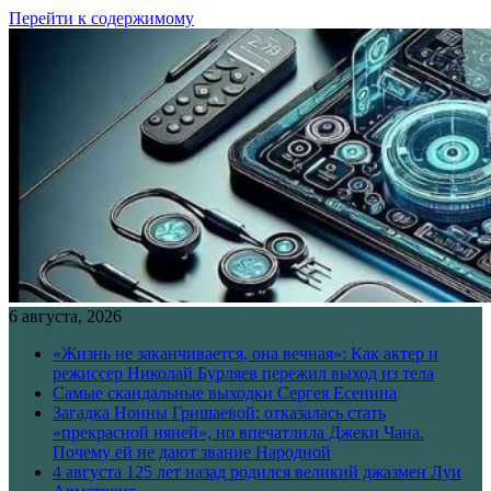
Перейти к содержимому
6 августа, 2026
«Жизнь не заканчивается, она вечная»: Как актер и
режиссер Николай Бурляев пережил выход из тела
Самые скандальные выходки Сергея Есенина
Загадка Нонны Гришаевой: отказалась стать
«прекрасной няней», но впечатлила Джеки Чана.
Почему ей не дают звание Народной
4 августа 125 лет назад родился великий джазмен Луи