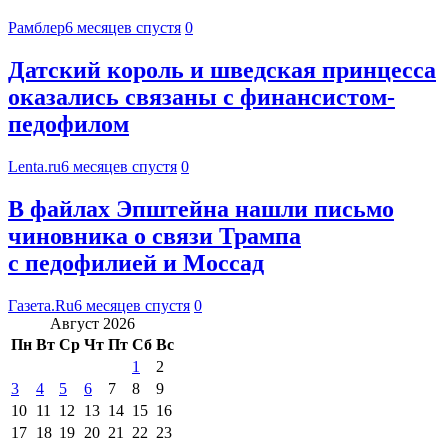
Рамблер
6 месяцев спустя
0
Датский король и шведская принцесса
оказались связаны с финансистом-
педофилом
Lenta.ru
6 месяцев спустя
0
В файлах Эпштейна нашли письмо
чиновника о связи Трампа
с педофилией и Моссад
Газета.Ru
6 месяцев спустя
0
Август 2026
Пн
Вт
Ср
Чт
Пт
Сб
Вс
1
2
3
4
5
6
7
8
9
10
11
12
13
14
15
16
17
18
19
20
21
22
23