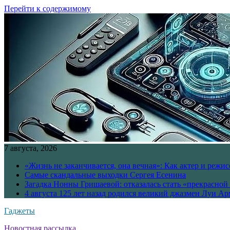
Перейти к содержимому
7 августа, 2026
«Жизнь не заканчивается, она вечная»: Как актер и режи
Самые скандальные выходки Сергея Есенина
Загадка Нонны Гришаевой: отказалась стать «прекрасной
4 августа 125 лет назад родился великий джазмен Луи А
Гаджеты
Новостная рассылка