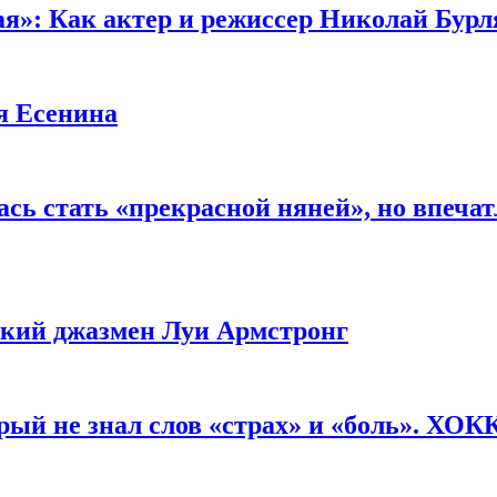
ая»: Как актер и режиссер Николай Бурл
я Есенина
сь стать «прекрасной няней», но впеча
ликий джазмен Луи Армстронг
рый не знал слов «страх» и «боль». ХО