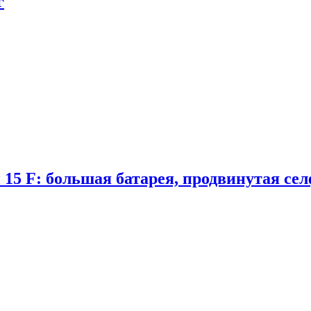
г
 15 F: большая батарея, продвинутая се