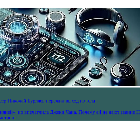
ссер Николай Бурляев пережил выход из тела
 няней», но впечатлила Джеки Чана. Почему ей не дают звание 
рмстронг