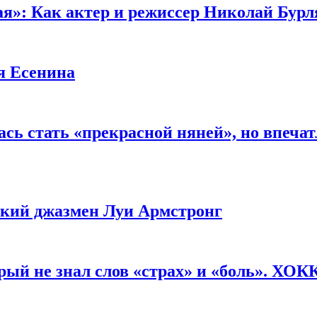
ая»: Как актер и режиссер Николай Бурл
я Есенина
сь стать «прекрасной няней», но впеча
ликий джазмен Луи Армстронг
рый не знал слов «страх» и «боль». ХО