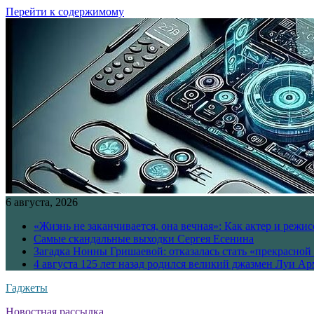
Перейти к содержимому
6 августа, 2026
«Жизнь не заканчивается, она вечная»: Как актер и режи
Самые скандальные выходки Сергея Есенина
Загадка Нонны Гришаевой: отказалась стать «прекрасной
4 августа 125 лет назад родился великий джазмен Луи А
Гаджеты
Новостная рассылка