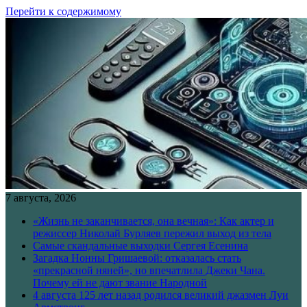
Перейти к содержимому
7 августа, 2026
«Жизнь не заканчивается, она вечная»: Как актер и
режиссер Николай Бурляев пережил выход из тела
Самые скандальные выходки Сергея Есенина
Загадка Нонны Гришаевой: отказалась стать
«прекрасной няней», но впечатлила Джеки Чана.
Почему ей не дают звание Народной
4 августа 125 лет назад родился великий джазмен Луи