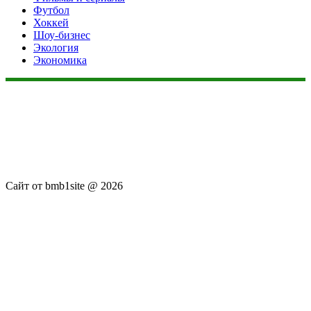
Футбол
Хоккей
Шоу-бизнес
Экология
Экономика
Данный сайт не является коммерческим проектом. На этом
сайте ни чего не продают, ни чего не покупают, ни какие
услуги не оказываются. Сайт представляет собой ленту
новостей RSS канала news.rambler.ru, kommersant.ru,
newsru.com. Материалы публикуются без искажения,
ответственность за достоверность публикуемых новостей
Администрация сайта не несёт.
Сайт от bmb1site @ 2026