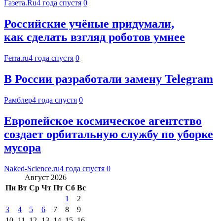
Газета.Ru
4 года спустя
0
Российские учёные придумали,
как сделать взгляд роботов умнее
Ferra.ru
4 года спустя
0
В России разработали замену Telegram
Рамблер
4 года спустя
0
Европейское космическое агентство
создает орбитальную службу по уборке
мусора
Naked-Science.ru
4 года спустя
0
Август 2026
Пн
Вт
Ср
Чт
Пт
Сб
Вс
1
2
3
4
5
6
7
8
9
10
11
12
13
14
15
16