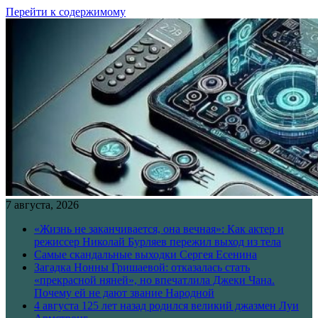
Перейти к содержимому
7 августа, 2026
«Жизнь не заканчивается, она вечная»: Как актер и
режиссер Николай Бурляев пережил выход из тела
Самые скандальные выходки Сергея Есенина
Загадка Нонны Гришаевой: отказалась стать
«прекрасной няней», но впечатлила Джеки Чана.
Почему ей не дают звание Народной
4 августа 125 лет назад родился великий джазмен Луи