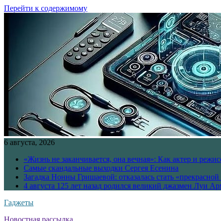
Перейти к содержимому
6 августа, 2026
«Жизнь не заканчивается, она вечная»: Как актер и режи
Самые скандальные выходки Сергея Есенина
Загадка Нонны Гришаевой: отказалась стать «прекрасной
4 августа 125 лет назад родился великий джазмен Луи А
Гаджеты
Новостная рассылка