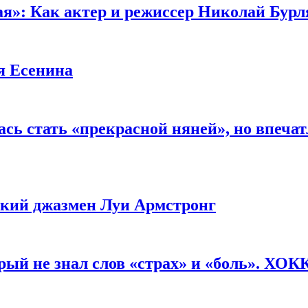
ая»: Как актер и режиссер Николай Бурл
я Есенина
сь стать «прекрасной няней», но впеча
ликий джазмен Луи Армстронг
рый не знал слов «страх» и «боль». ХО