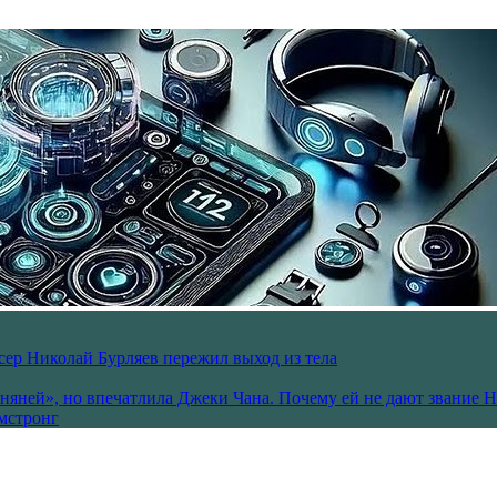
ссер Николай Бурляев пережил выход из тела
 няней», но впечатлила Джеки Чана. Почему ей не дают звание 
рмстронг