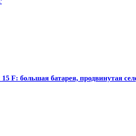
г
 15 F: большая батарея, продвинутая се